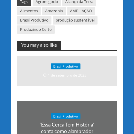
Tags
Agronegocio
Aliança da Terra
Alimentos
Amazonia
AMPLIAÇÃO
Brasil Produtivo
produção sustentável
Produzindo Certo
You may also like
Brasil Produtivo
1 de setembro de 2023
Brasil Produtivo
‘Essa Cerca Tem História’
conta como alambrador