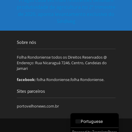
produtividade de agricultura no 2º trimestre
de 2020, aponta levantamento exclusivo do
Sindiveg
Sobre nós
Folha Rondoniense todos os Direitos Reservados @
Endereço: Rua Nicaraguá 7246, Centro, Candeias do
Jamari
facebook:
folha Rondoniense.folha Rondoniense.
Sites parceiros
portovelhonews.com.br
Portuguese
Powered by
TranslatePress