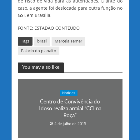
de risco de vida para as autoridades. Diante do
caso, a agente foi deslocada para outra função no
GSI, em Brasília.
FONTE: ESTADÃO CONTEÚDO
Tags
brasil
Marcela Temer
Palacio do planalto
You may also like
Noticias
Centro de Convivência do
Idoso realiza arraial “CCI na
Roça”
4 de julho de 2015