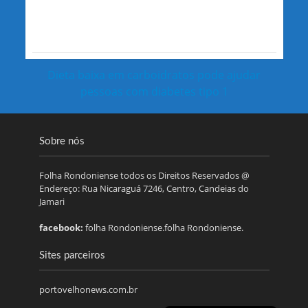
Dieta baixa em carboidratos pode ajudar
pessoas com diabetes tipo 1
Sobre nós
Folha Rondoniense todos os Direitos Reservados @
Endereço: Rua Nicaraguá 7246, Centro, Candeias do
Jamari
facebook:
folha Rondoniense.folha Rondoniense.
Sites parceiros
portovelhonews.com.br