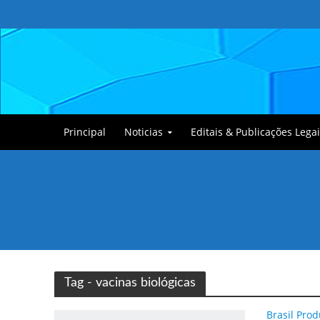
Principal
Noticias
Editais & Publicações Legai
Tullin, o Cãozinho
Tag - vacinas biológicas
Brasil Prod