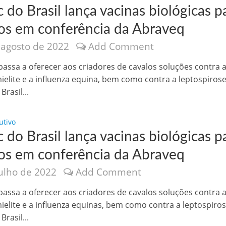
 do Brasil lança vacinas biológicas p
os em conferência da Abraveq
 agosto de 2022
Add Comment
assa a oferecer aos criadores de cavalos soluções contra 
ielite e a influenza equina, bem como contra a leptospirose
nônima, Como usam o nome de Jesus para ganhar dinheiro
Brasil...
utivo
 do Brasil lança vacinas biológicas p
os em conferência da Abraveq
julho de 2022
Add Comment
assa a oferecer aos criadores de cavalos soluções contra 
ielite e a influenza equinas, bem como contra a leptospiro
tlas intriga a Humanidade
Brasil...