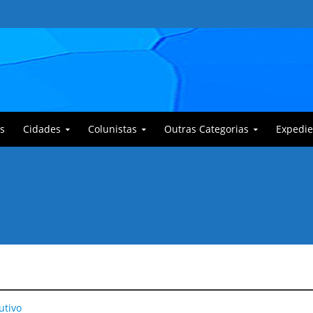
s
Cidades
Colunistas
Outras Categorias
Expedie
 Corajoso e a Anciã Marleninha na luta contra Bafoncinho e sua gangue
utivo