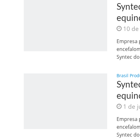
Syntec
equin
10 de
Empresa p
encefalom
Jesus Sociedade A
Syntec do 
Brasil Prod
Syntec
equin
1 de 
Empresa p
encefalom
INTRIGANTE: 3 I A
Syntec do 