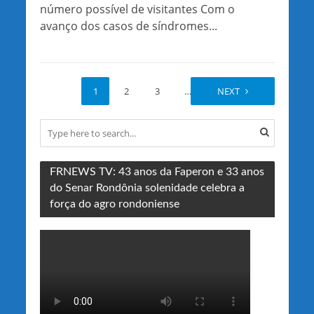
número possível de visitantes Com o
avanço dos casos de síndromes...
1
2
3
…
89
NEXT
FRNEWS TV: 43 anos da Faperon e 33 anos
do Senar Rondônia solenidade celebra a
força do agro rondoniense