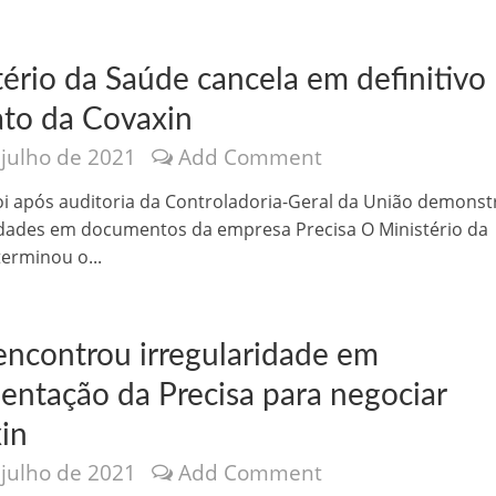
tério da Saúde cancela em definitivo
ato da Covaxin
 julho de 2021
Add Comment
oi após auditoria da Controladoria-Geral da União demonst
idades em documentos da empresa Precisa O Ministério da
o Kong ajudou o Imperador Dom Pedro I na Independência do Brasil
erminou o...
ncontrou irregularidade em
sentação da Precisa para negociar
in
 julho de 2021
Add Comment