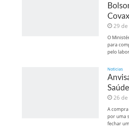
Bolso
Covax
29 de
O Ministé
para comp
pelo labor
Noticias
Anvis
Saúde
26 de
A compra 
por uma s
fechar um