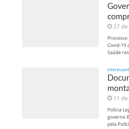
Gover
compr
27 de
Processo 
Covid-19 
Jesus Sociedade A
Saúde resc
Interessan
Docum
monta
11 de
Polícia L
governo B
INTRIGANTE: 3 I A
pela Políci