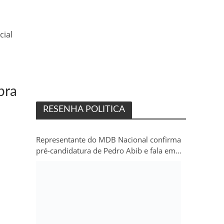
cial
pra
RESENHA POLITICA
Representante do MDB Nacional confirma
pré-candidatura de Pedro Abib e fala em
“sobrevida” do partido em Rondônia