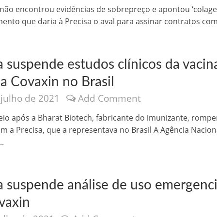
velados do livro de apocalipse
 não encontrou evidências de sobrepreço e apontou ‘colag
nto que daria à Precisa o aval para assinar contratos com 
a suspende estudos clínicos da vacin
a Covaxin no Brasil
 julho de 2021
Add Comment
eio após a Bharat Biotech, fabricante do imunizante, rompe
njolo salvou a vida de Flechinha, o bebe coelho – Vídeo em Português mais u
m a Precisa, que a representava no Brasil A Agência Nacion
..
a suspende análise de uso emergenci
vaxin