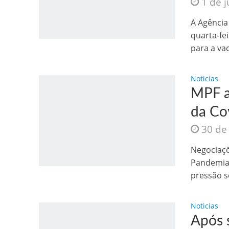
1 de 
A Agência
quarta-fe
para a vac
Noticias
MPF a
da Co
30 de
Negociaçõ
Pandemia 
pressão s
Noticias
Após 