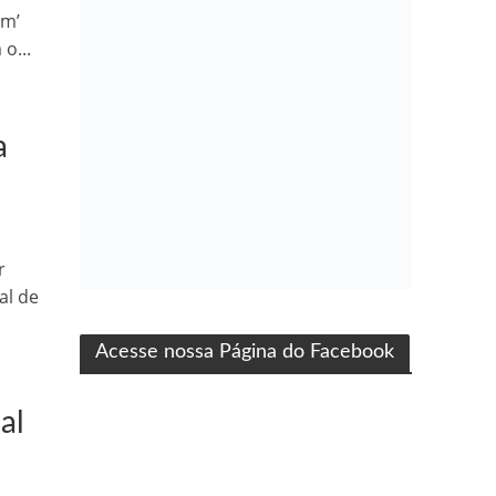
em’
o...
a
r
ma produção Folha Filmes
al de
Acesse nossa Página do Facebook
al