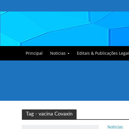
Principal
Noticias
Editais & Publicações Legai
Tullin, o Cãozinho
Tag - vacina Covaxin
Noticias