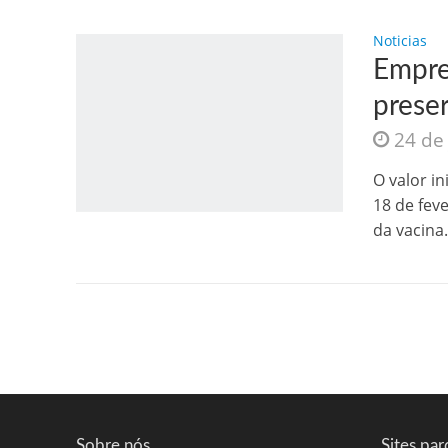
Noticias
Empre
prese
24 de
O valor in
18 de fev
da vacina.
Sobre nós
Sites par