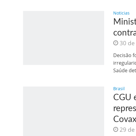
Noticias
Minis
contr
30 de
Decisão f
irregular
Como o Cachorrinh
Saúde det
Brasil
CGU e
repre
Covax
29 de