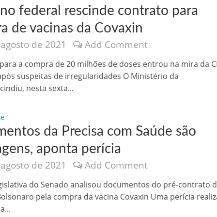
no federal rescinde contrato para
a de vacinas da Covaxin
 agosto de 2021
Add Comment
para a compra de 20 milhões de doses entrou na mira da C
após suspeitas de irregularidades O Ministério da
nônima, Como usam o nome de Jesus para ganhar dinheiro
indiu, nesta sexta...
te
entos da Precisa com Saúde são
gens, aponta perícia
 agosto de 2021
Add Comment
egislativa do Senado analisou documentos do pré-contrato 
olsonaro pela compra da vacina Covaxin Uma perícia reali
tlas intriga a Humanidade
a...