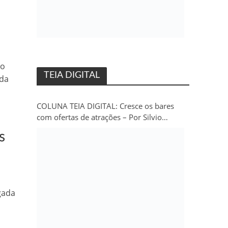
to
TEIA DIGITAL
ada
COLUNA TEIA DIGITAL: Cresce os bares
com ofertas de atrações – Por Silvio
Persivo
s
gada
e