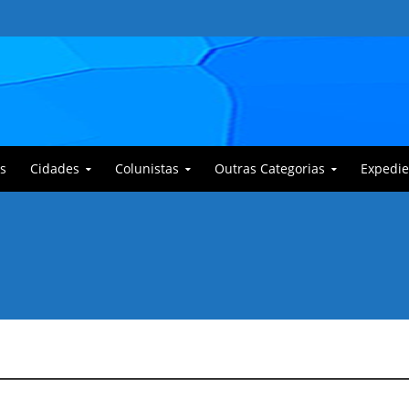
s
Cidades
Colunistas
Outras Categorias
Expedie
 Corajoso e a Anciã Marleninha na luta contra Bafoncinho e sua gangue