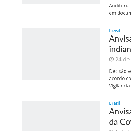
Os segredos não re
Auditoria
em docume
Brasil
Anvis
indian
24 de
Decisão v
FILME: Como um Mo
acordo co
Vigilância.
Brasil
Anvis
da Co