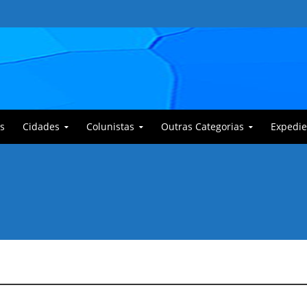
s
Cidades
Colunistas
Outras Categorias
Expedie
 Corajoso e a Anciã Marleninha na luta contra Bafoncinho e sua gangue