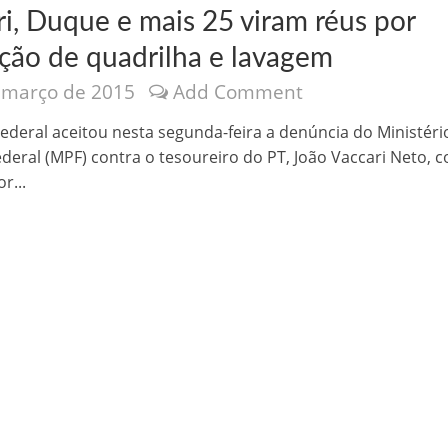
ri, Duque e mais 25 viram réus por
ção de quadrilha e lavagem
 março de 2015
Add Comment
 Federal aceitou nesta segunda-feira a denúncia do Ministéri
ederal (MPF) contra o tesoureiro do PT, João Vaccari Neto, c
nônima, Como usam o nome de Jesus para ganhar dinheiro
r...
tlas intriga a Humanidade