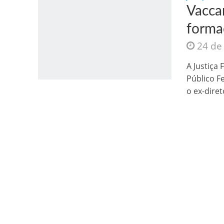
Vacca
forma
24 de
A Justiça
Público F
Jesus Sociedade A
o ex-direto
INTRIGANTE: 3 I A