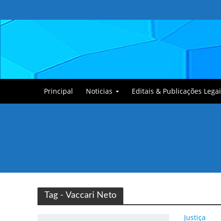
Principal
Noticias
Editais & Publicações Legai
Tullin, o Cãozinho
Tag - Vaccari Neto
Justiça