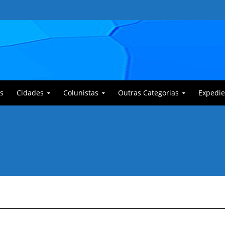
s
Cidades
Colunistas
Outras Categorias
Expedie
 Corajoso e a Anciã Marleninha na luta contra Bafoncinho e sua gangue