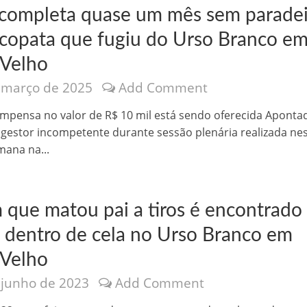
 completa quase um mês sem parade
icopata que fugiu do Urso Branco e
 Velho
 março de 2025
Add Comment
nônima, Como usam o nome de Jesus para ganhar dinheiro
pensa no valor de R$ 10 mil está sendo oferecida Aponta
estor incompetente durante sessão plenária realizada ne
mana na...
 que matou pai a tiros é encontrado
 dentro de cela no Urso Branco em
 Velho
 junho de 2023
Add Comment
tlas intriga a Humanidade