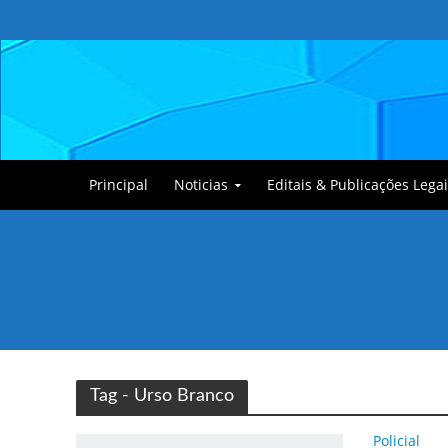
Principal
Noticias
Editais & Publicações Legai
Tullin, o Cãozinho
Tag - Urso Branco
Policial