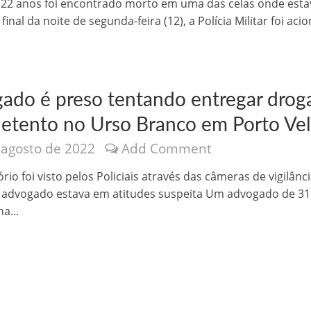
 22 anos foi encontrado morto em uma das celas onde esta
inal da noite de segunda-feira (12), a Polícia Militar foi aci
ado é preso tentando entregar drog
detento no Urso Branco em Porto Ve
 agosto de 2022
Add Comment
o Kong ajudou o Imperador Dom Pedro I na Independência do Brasil
rio foi visto pelos Policiais através das câmeras de vigilânc
advogado estava em atitudes suspeita Um advogado de 31
a...