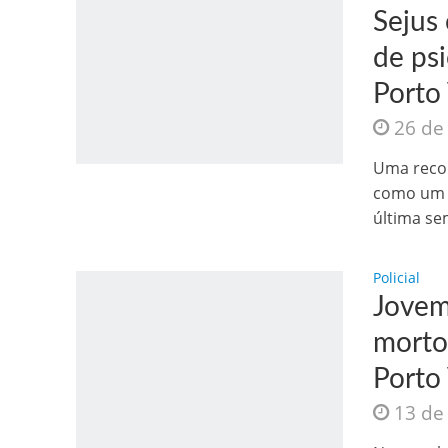
Sejus
de ps
Porto
26 de
Jesus Sociedade A
Uma recom
como um g
última se
Policial
Jovem
morto
Porto
13 de
INTRIGANTE: 3 I A