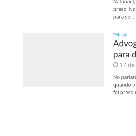
Natanael,
preso No f
para se...
Policial
Advog
para 
17 de
Como o Cachorrinh
No parlató
quando o 
foi preso n