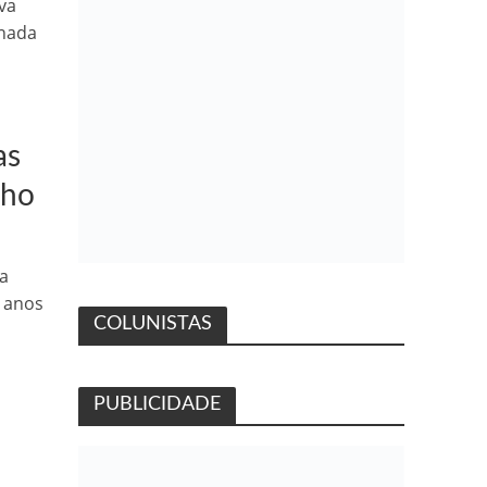
va
onada
as
lho
ia
 anos
COLUNISTAS
PUBLICIDADE