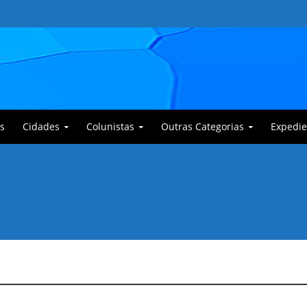
s
Cidades
Colunistas
Outras Categorias
Expedie
 Corajoso e a Anciã Marleninha na luta contra Bafoncinho e sua gangue