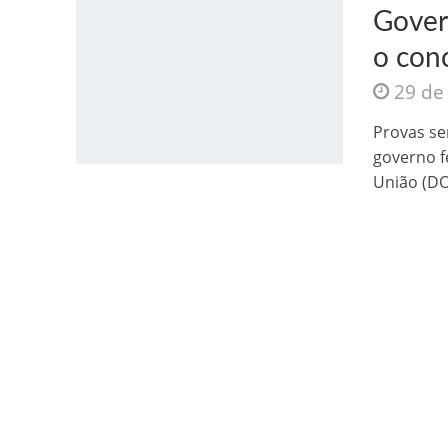
Govern
o con
29 de
Provas se
governo fe
Jesus Sociedade A
União (DO
INTRIGANTE: 3 I A