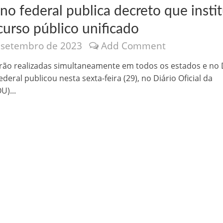
o federal publica decreto que instit
curso público unificado
 setembro de 2023
Add Comment
rão realizadas simultaneamente em todos os estados e no 
deral publicou nesta sexta-feira (29), no Diário Oficial da
nônima, Como usam o nome de Jesus para ganhar dinheiro
U)...
tlas intriga a Humanidade