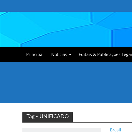
Principal
Noticias
Editais & Publicações Legai
Tullin, o Cãozinho
Tag - UNIFICADO
Brasil