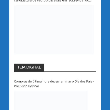
candidatura de Pedro Abib e fala em “sobrevida” do
partido em Rondônia
TEIA DIGITAL
Compras de última hora devem animar o Dia dos Pais –
Por Silvio Persivo