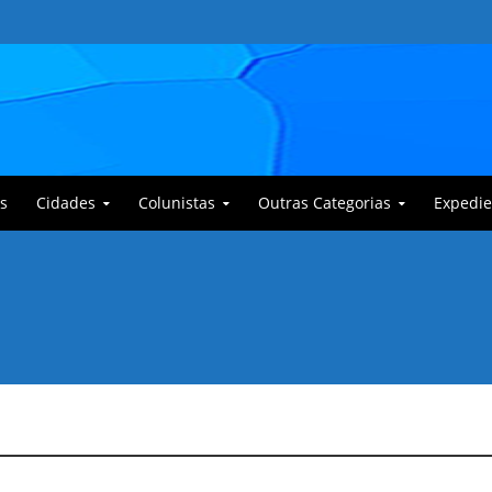
s
Cidades
Colunistas
Outras Categorias
Expedie
 Corajoso e a Anciã Marleninha na luta contra Bafoncinho e sua gangue