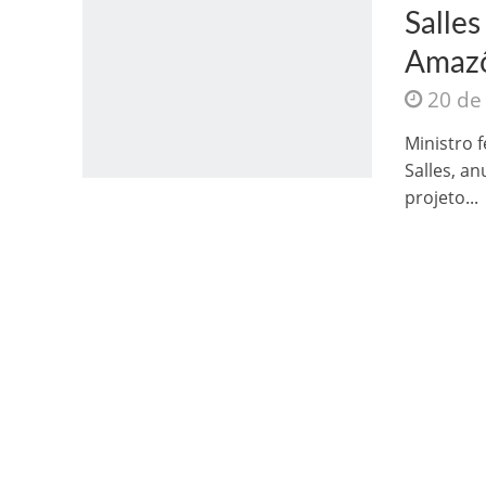
Salles
Amazô
20 de
Ministro 
Salles, an
Jesus Sociedade A
projeto...
INTRIGANTE: 3 I A