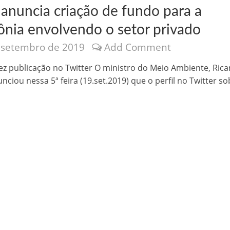
 anuncia criação de fundo para a
nia envolvendo o setor privado
 setembro de 2019
Add Comment
fez publicação no Twitter O ministro do Meio Ambiente, Ric
unciou nessa 5ª feira (19.set.2019) que o perfil no Twitter so
nônima, Como usam o nome de Jesus para ganhar dinheiro
tlas intriga a Humanidade