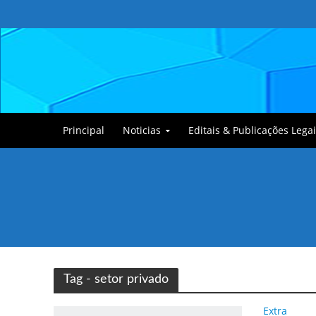
Principal
Noticias
Editais & Publicações Legai
Tullin, o Cãozinho
Tag - setor privado
Extra