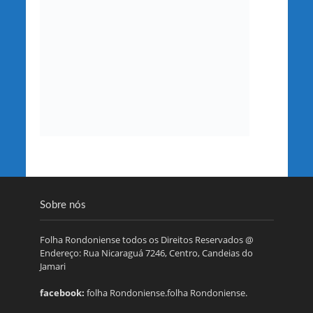
Sobre nós
Folha Rondoniense todos os Direitos Reservados @
Endereço: Rua Nicaraguá 7246, Centro, Candeias do
Jamari
facebook:
folha Rondoniense.folha Rondoniense.