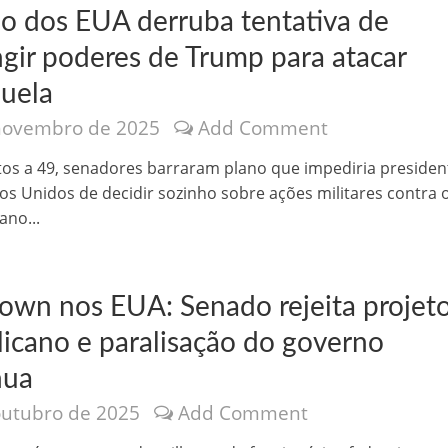
o dos EUA derruba tentativa de
ngir poderes de Trump para atacar
uela
novembro de 2025
Add Comment
nônima, Como usam o nome de Jesus para ganhar dinheiro
tos a 49, senadores barraram plano que impediria presiden
os Unidos de decidir sozinho sobre ações militares contra o
ano...
own nos EUA: Senado rejeita projet
licano e paralisação do governo
nua
outubro de 2025
Add Comment
tlas intriga a Humanidade