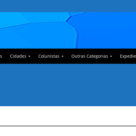
s
Cidades
Colunistas
Outras Categorias
Expedie
 Corajoso e a Anciã Marleninha na luta contra Bafoncinho e sua gangue