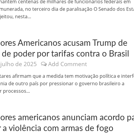
antém centenas de milhares de funcionários federais em
emunerada, no terceiro dia de paralisação O Senado dos Es
eitou, nesta...
ores Americanos acusam Trump de
de poder por tarifas contra o Brasil
 julho de 2025
Add Comment
o Kong ajudou o Imperador Dom Pedro I na Independência do Brasil
ares afirmam que a medida tem motivação política e interf
nia de outro país por pressionar o governo brasileiro a
 processos...
ores americanos anunciam acordo p
r a violência com armas de fogo