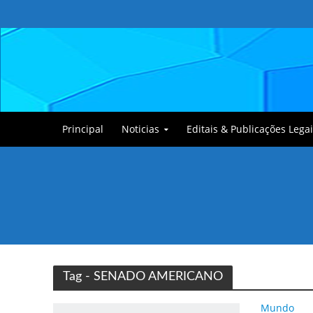
Principal
Noticias
Editais & Publicações Legai
Tullin, o Cãozinho
Tag - SENADO AMERICANO
Mundo