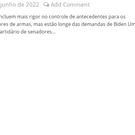
 junho de 2022
Add Comment
velados do livro de apocalipse
ncluem mais rigor no controle de antecedentes para os
res de armas, mas estão longe das demandas de Biden U
artidário de senadores...
njolo salvou a vida de Flechinha, o bebe coelho – Vídeo em Português mais u