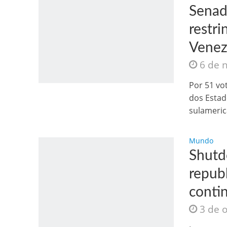
Senad
restri
Venez
6 de 
Jesus Sociedade A
Por 51 vo
dos Estad
sulameric
Mundo
Shutd
repub
conti
3 de 
INTRIGANTE: 3 I A