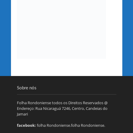
Sobre nós
Folha Rondoniense todos os Direitos Reservados @
Endereço: Rua Nicaraguá 7246, Centro, Candeias do
Jamari
facebook:
folha Rondoniense.folha Rondoniense.