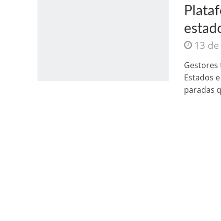
Plata
estad
13 de
Gestores 
Estados e
Jesus Sociedade A
paradas q
INTRIGANTE: 3 I A