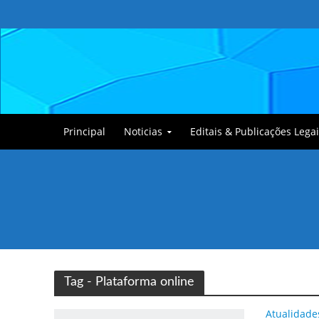
Principal
Noticias
Editais & Publicações Legai
Tullin, o Cãozinho
Tag - Plataforma online
Atualidade