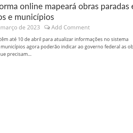
forma online mapeará obras paradas
os e municípios
 março de 2023
Add Comment
têm até 10 de abril para atualizar informações no sistema
 municípios agora poderão indicar ao governo federal as o
nônima, Como usam o nome de Jesus para ganhar dinheiro
ue precisam...
tlas intriga a Humanidade