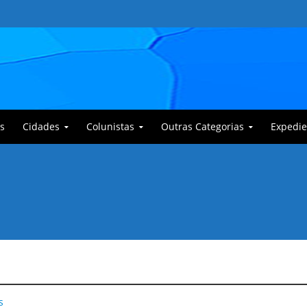
s
Cidades
Colunistas
Outras Categorias
Expedie
 Corajoso e a Anciã Marleninha na luta contra Bafoncinho e sua gangue
s