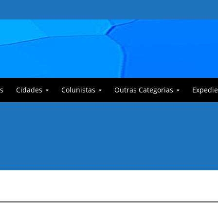
s
Cidades
Colunistas
Outras Categorias
Expedie
 Corajoso e a Anciã Marleninha na luta contra Bafoncinho e sua gangue