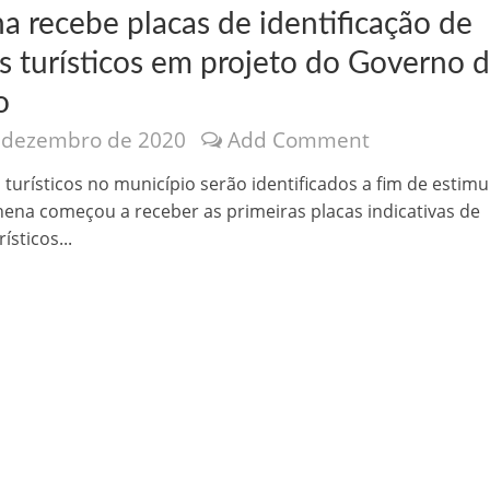
a recebe placas de identificação de
s turísticos em projeto do Governo 
o
 dezembro de 2020
Add Comment
nônima, Como usam o nome de Jesus para ganhar dinheiro
 turísticos no município serão identificados a fim de estimu
ilhena começou a receber as primeiras placas indicativas de
ísticos...
tlas intriga a Humanidade