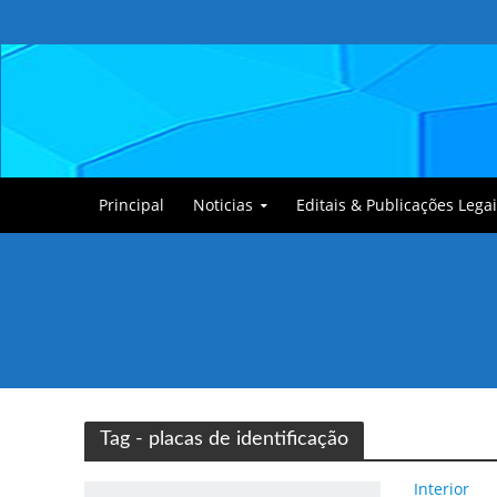
Principal
Noticias
Editais & Publicações Legai
Tullin, o Cãozinho
Tag - placas de identificação
Interior