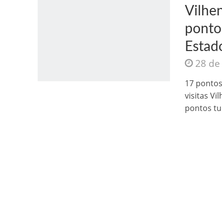
Vilhen
ponto
Estad
28 de
Jesus Sociedade A
17 pontos
visitas V
pontos tur
INTRIGANTE: 3 I A