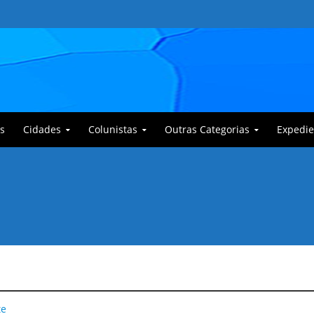
s
Cidades
Colunistas
Outras Categorias
Expedie
 Corajoso e a Anciã Marleninha na luta contra Bafoncinho e sua gangue
te