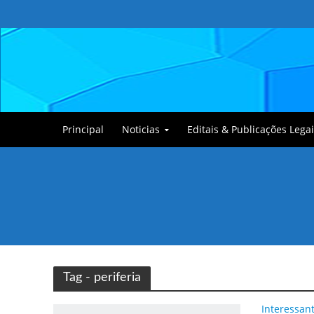
Principal
Noticias
Editais & Publicações Legai
Tullin, o Cãozinho
Tag - periferia
Interessan