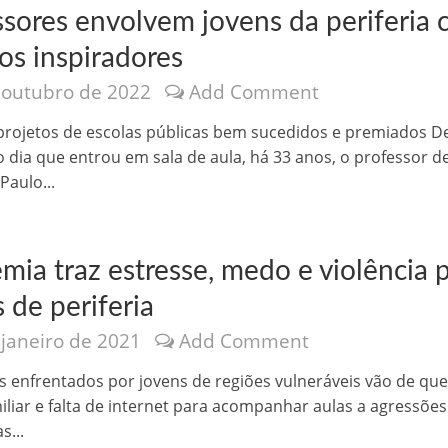
ssores envolvem jovens da periferia
os inspiradores
 outubro de 2022
Add Comment
rojetos de escolas públicas bem sucedidos e premiados D
o dia que entrou em sala de aula, há 33 anos, o professor d
nônima, Como usam o nome de Jesus para ganhar dinheiro
Paulo...
mia traz estresse, medo e violência 
 de periferia
 janeiro de 2021
Add Comment
 enfrentados por jovens de regiões vulneráveis vão de qu
iliar e falta de internet para acompanhar aulas a agressões
tlas intriga a Humanidade
s...