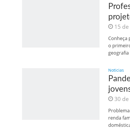
Profe
projet
15 de
Conheça p
o primeir
Jesus Sociedade A
geografia 
Noticias
Pande
jovens
30 de
Problemas
renda fam
INTRIGANTE: 3 I A
doméstica