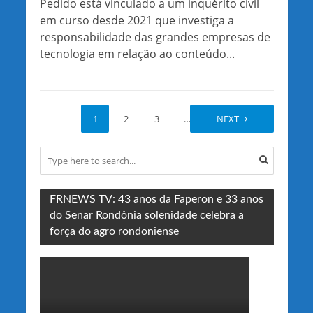
Pedido está vinculado a um inquérito civil
em curso desde 2021 que investiga a
responsabilidade das grandes empresas de
tecnologia em relação ao conteúdo...
1
2
3
…
35
NEXT
FRNEWS TV: 43 anos da Faperon e 33 anos
do Senar Rondônia solenidade celebra a
força do agro rondoniense