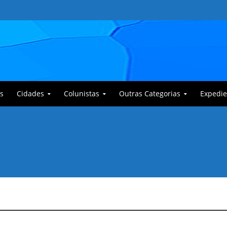
s
Cidades
Colunistas
Outras Categorias
Expedie
 Corajoso e a Anciã Marleninha na luta contra Bafoncinho e sua gangue