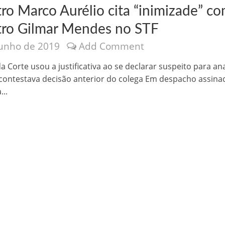
tro Marco Aurélio cita “inimizade” c
tro Gilmar Mendes no STF
junho de 2019
Add Comment
a Corte usou a justificativa ao se declarar suspeito para ana
contestava decisão anterior do colega Em despacho assina
nônima, Como usam o nome de Jesus para ganhar dinheiro
...
tlas intriga a Humanidade