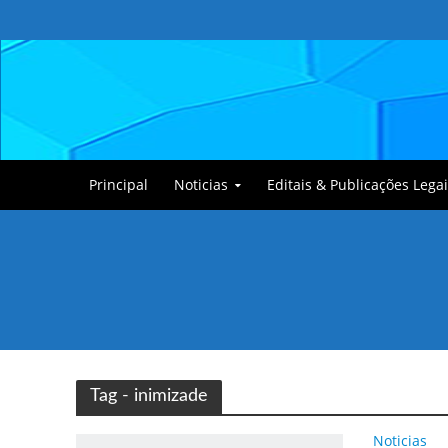
Principal
Noticias
Editais & Publicações Legai
Tullin, o Cãozinho
Tag - inimizade
Noticias