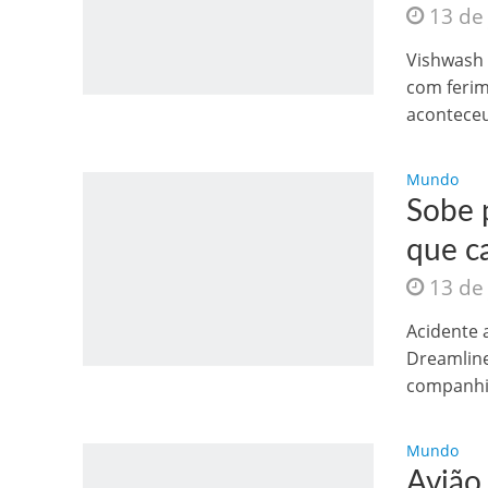
13 de
Os segredos não re
Vishwash 
com ferim
aconteceu
Mundo
Sobe 
que ca
13 de
FILME: Como um Mo
Acidente 
Dreamline
companhia
Mundo
Avião