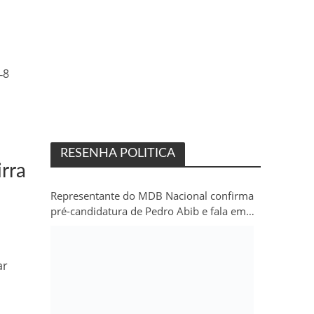
‑8
RESENHA POLITICA
irra
Representante do MDB Nacional confirma
pré-candidatura de Pedro Abib e fala em
“sobrevida” do partido em Rondônia
ar