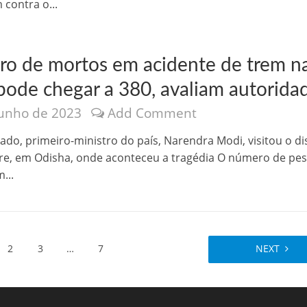
 contra o...
o de mortos em acidente de trem n
 pode chegar a 380, avaliam autorida
junho de 2023
Add Comment
ado, primeiro-ministro do país, Narendra Modi, visitou o dis
re, em Odisha, onde aconteceu a tragédia O número de pe
...
2
3
…
7
NEXT