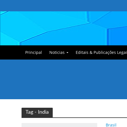
Principal
Noticias
Editais & Publicações Legai
Tullin, o Cãozinho
Tag - India
Brasil