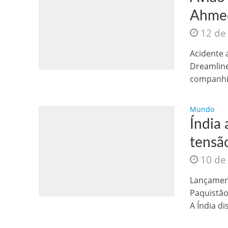
Ahmed
12 de
Acidente 
Dreamline
companhia
Mundo
Índia 
tensão
10 de
Lançament
Paquistão
A Índia di