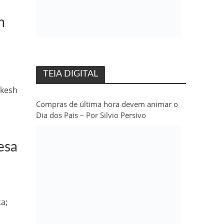
m
TEIA DIGITAL
ukesh
Compras de última hora devem animar o
Dia dos Pais – Por Silvio Persivo
esa
a;