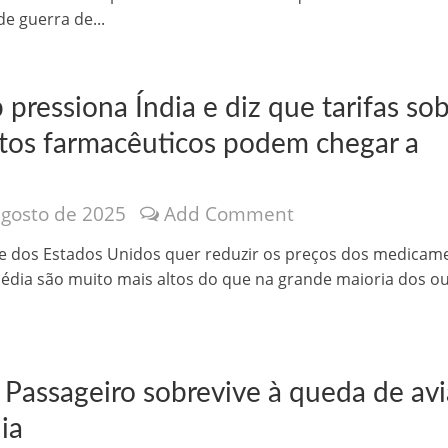
e guerra de...
pressiona Índia e diz que tarifas so
tos farmacêuticos podem chegar a
agosto de 2025
Add Comment
o Kong ajudou o Imperador Dom Pedro I na Independência do Brasil
e dos Estados Unidos quer reduzir os preços dos medicam
dia são muito mais altos do que na grande maioria dos o
 Passageiro sobrevive à queda de av
ia