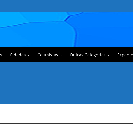
s
Cidades
Colunistas
Outras Categorias
Expedie
 Corajoso e a Anciã Marleninha na luta contra Bafoncinho e sua gangue