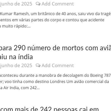
 junho de 2025
Add Comment
velados do livro de apocalipse
Kumar Ramesh, um britânico de 40 anos, saiu vivo da tragé
entos em várias partes do corpo e contou que acidente
 muito rápido:...
para 290 número de mortos com avi
iu na índia
 junho de 2025
Add Comment
njolo salvou a vida de Flechinha, o bebe coelho – Vídeo em Português mais u
aconteceu durante a manobra de decolagem do Boeing 787
r; voo tinha como destino Londres Um avião comercial da
 Air India, com 242...
 com mais de 242 pessoas cai em