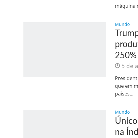
máquina d
Mundo
Trump 
produ
250%
5 de 
Como o Cachorrinh
President
que em mé
países...
Mundo
Único
na Índ