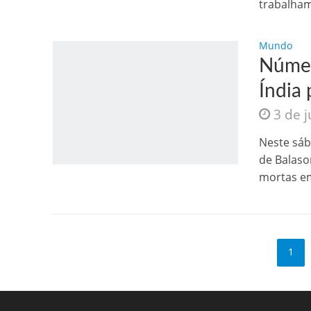
trabalham
Mundo
Númer
Índia
3 de 
Neste sáb
de Balaso
mortas em
1