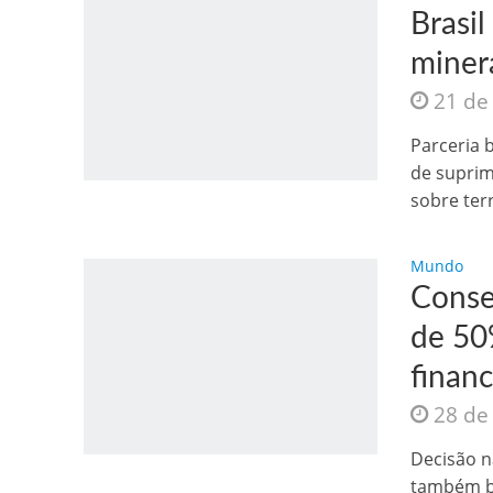
Brasil
minera
21 de
Parceria 
de suprim
Jesus Sociedade A
sobre terr
Mundo
Conse
de 50%
financ
28 de
INTRIGANTE: 3 I A
Decisão n
também bu