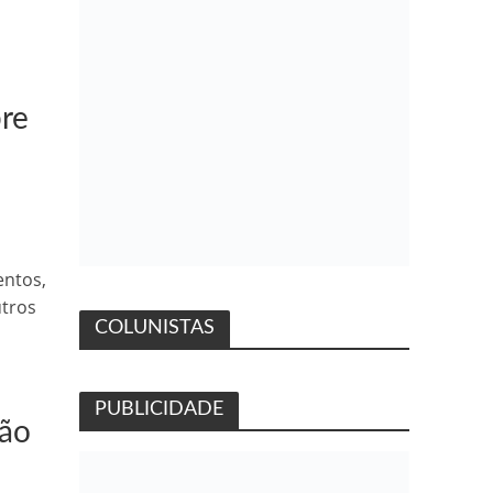
bre
entos,
utros
COLUNISTAS
PUBLICIDADE
ião