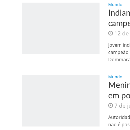
Mundo
India
campe
12 de
Jovem ind
campeão 
Dommaraju
Mundo
Menin
em po
7 de 
Autoridad
não é poss