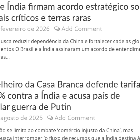
 e Índia firmam acordo estratégico s
is críticos e terras raras
 fevereiro de 2026
Add Comment
busca reduzir dependência da China e fortalecer cadeias glo
entos O Brasil e a Índia assinaram um acordo de entendim
nônima, Como usam o nome de Jesus para ganhar dinheiro
as...
lheiro da Casa Branca defende tarif
 contra a Índia e acusa país de
iar guerra de Putin
 agosto de 2025
Add Comment
tlas intriga a Humanidade
ão se limita ao combate ‘comércio injusto da China’, mas
sca interromper ‘o fluxo de recursos que a Índia destina 