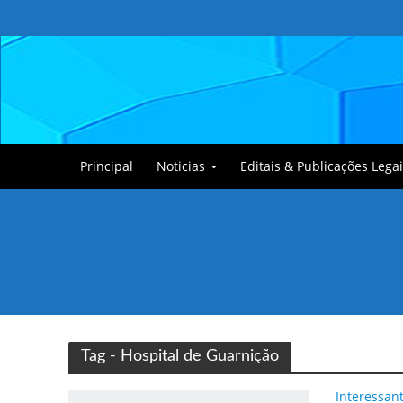
Principal
Noticias
Editais & Publicações Legai
Tullin, o Cãozinho
Tag - Hospital de Guarnição
Interessan