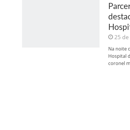
Parcer
desta
Hospi
25 de
Jesus Sociedade A
Na noite d
Hospital 
coronel m
INTRIGANTE: 3 I A