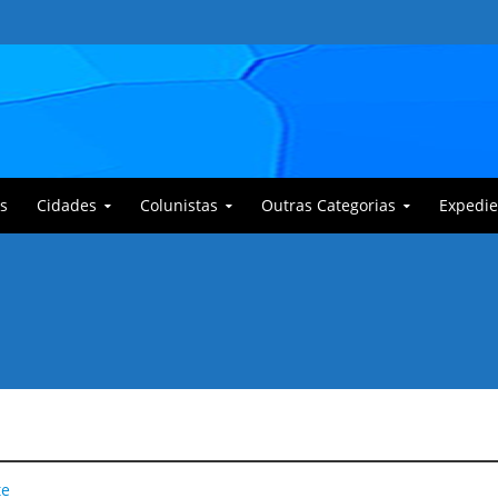
s
Cidades
Colunistas
Outras Categorias
Expedie
 Corajoso e a Anciã Marleninha na luta contra Bafoncinho e sua gangue
te