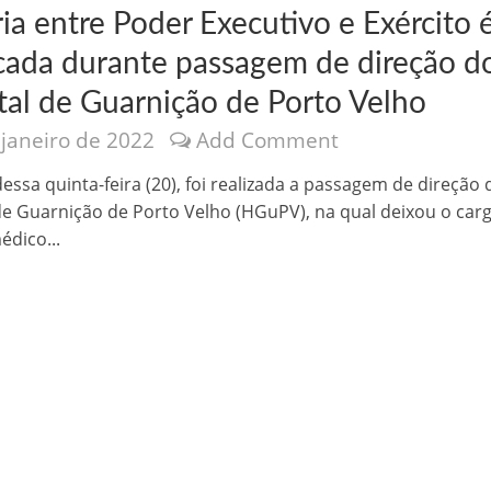
ia entre Poder Executivo e Exército 
cada durante passagem de direção d
tal de Guarnição de Porto Velho
 janeiro de 2022
Add Comment
nônima, Como usam o nome de Jesus para ganhar dinheiro
essa quinta-feira (20), foi realizada a passagem de direção 
de Guarnição de Porto Velho (HGuPV), na qual deixou o car
édico...
tlas intriga a Humanidade