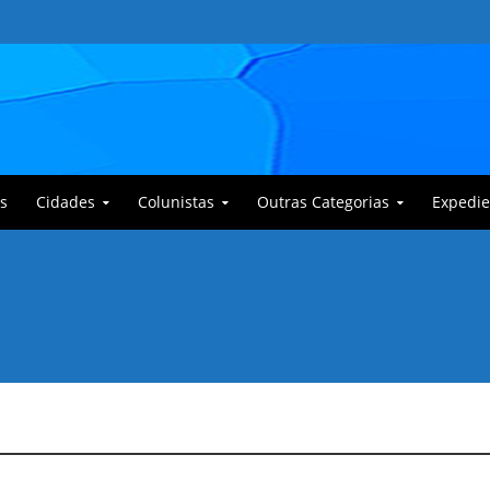
s
Cidades
Colunistas
Outras Categorias
Expedie
 Corajoso e a Anciã Marleninha na luta contra Bafoncinho e sua gangue