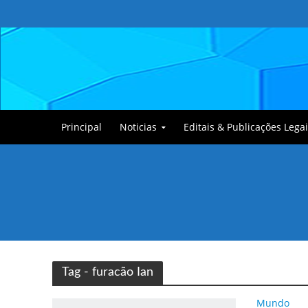
Principal
Noticias
Editais & Publicações Legai
Tullin, o Cãozinho
Tag - furacão Ian
Mundo