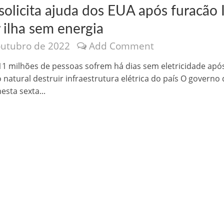
solicita ajuda dos EUA após furacão 
 ilha sem energia
outubro de 2022
Add Comment
11 milhões de pessoas sofrem há dias sem eletricidade apó
natural destruir infraestrutura elétrica do país O governo 
nônima, Como usam o nome de Jesus para ganhar dinheiro
esta sexta...
tlas intriga a Humanidade