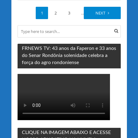
1
2
3
…
27
NEXT
FRNEWS TV: 43 anos da Faperon e 33 anos
do Senar Rondônia solenidade celebra a
força do agro rondoniense
CLIQUE NA IMAGEM ABAIXO E ACESSE