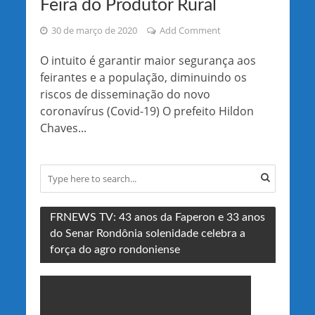
Feira do Produtor Rural
30 de março de 2020
Add Comment
O intuito é garantir maior segurança aos
feirantes e a população, diminuindo os
riscos de disseminação do novo
coronavírus (Covid-19) O prefeito Hildon
Chaves...
FRNEWS TV: 43 anos da Faperon e 33 anos
do Senar Rondônia solenidade celebra a
força do agro rondoniense