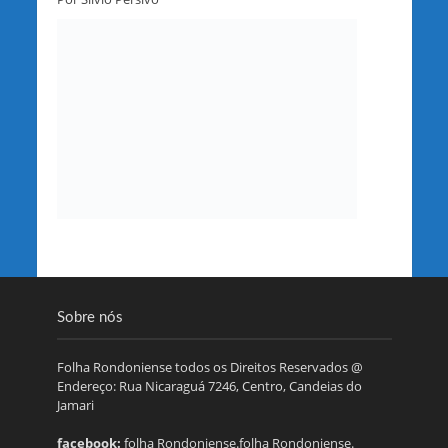
Sobre nós
Folha Rondoniense todos os Direitos Reservados @
Endereço: Rua Nicaraguá 7246, Centro, Candeias do
Jamari
facebook:
folha Rondoniense.folha Rondoniense.