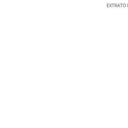
EXTRATO D
Como o Cachorrinh