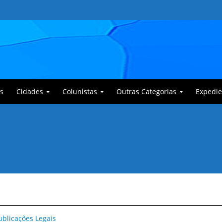
s
Cidades
Colunistas
Outras Categorias
Expedie
 Corajoso e a Anciã Marleninha na luta contra Bafoncinho e sua gangue
ublicações Legais