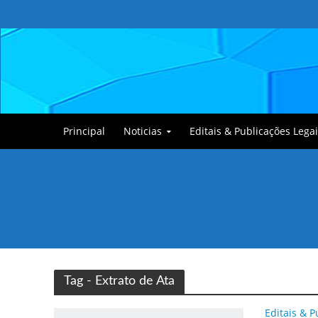
Principal
Noticias
Editais & Publicações Legai
Tullin, o Cãozinho
Tag - Extrato de Ata
Editais & P