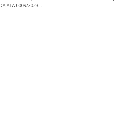
A ATA 0009/2023...
o Kong ajudou o Imperador Dom Pedro I na Independência do Brasil