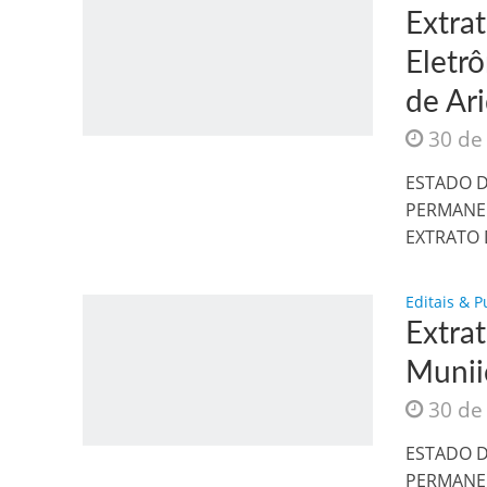
Extra
Eletr
de Ar
30 de
Jesus Sociedade A
ESTADO D
PERMANEN
EXTRATO 
Editais & P
Extra
Munii
30 de
INTRIGANTE: 3 I A
ESTADO D
PERMANEN