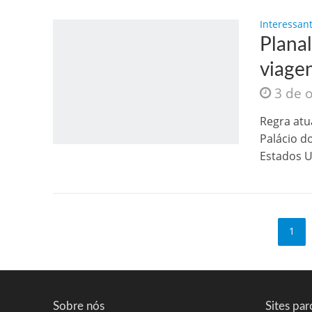
Interessan
Plana
viage
3 de 
Regra atu
Palácio d
Estados U
1
Sobre nós
Sites par