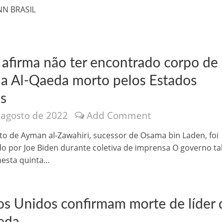
velados do livro de apocalipse
NN BRASIL
ã afirma não ter encontrado corpo de
 da Al-Qaeda morto pelos Estados
s
 agosto de 2022
Add Comment
njolo salvou a vida de Flechinha, o bebe coelho – Vídeo em Português mais u
to de Ayman al-Zawahiri, sucessor de Osama bin Laden, foi
o por Joe Biden durante coletiva de imprensa O governo ta
esta quinta...
os Unidos confirmam morte de líder 