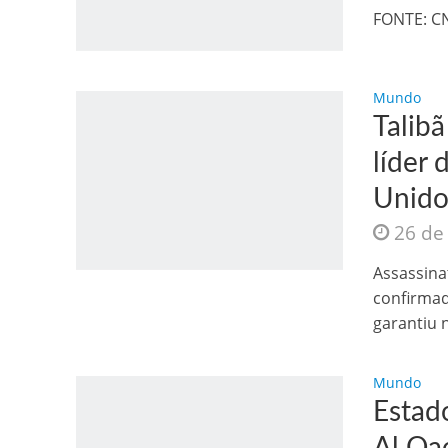
Os segredos não re
FONTE: C
Mundo
Talib
líder
Unido
26 de
FILME: Como um Mo
Assassina
confirmad
garantiu n
Mundo
Estad