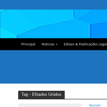
Principal
Noticias
Editais & Publicações Legai
Tullin, o Cãozinho
Tag - EStados Unidos
Mundo