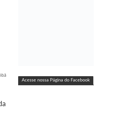
ma produção Folha Filmes
libã
Acesse nossa Página do Facebook
da