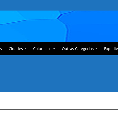
s
Cidades
Colunistas
Outras Categorias
Expedie
 Corajoso e a Anciã Marleninha na luta contra Bafoncinho e sua gangue