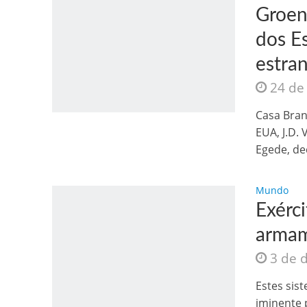
Groen
dos E
estran
24 de
Jesus Sociedade A
Casa Bran
EUA, J.D. 
Egede, dec
Mundo
Exérc
armam
3 de 
INTRIGANTE: 3 I A
Estes sis
iminente 