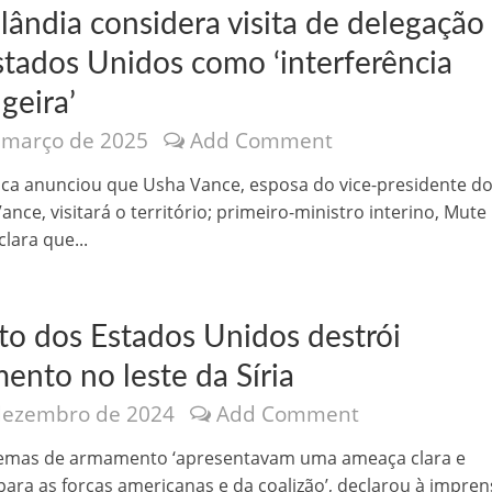
lândia considera visita de delegação
stados Unidos como ‘interferência
geira’
 março de 2025
Add Comment
nônima, Como usam o nome de Jesus para ganhar dinheiro
ca anunciou que Usha Vance, esposa do vice-presidente d
Vance, visitará o território; primeiro-ministro interino, Mute
lara que...
ito dos Estados Unidos destrói
ento no leste da Síria
dezembro de 2024
Add Comment
tlas intriga a Humanidade
temas de armamento ‘apresentavam uma ameaça clara e
para as forças americanas e da coalizão’, declarou à impren