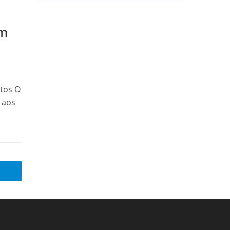
em
utos O
 aos