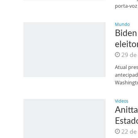
porta-voz
Mundo
Biden
eleit
29 de
Como o Cachorrinh
Atual pre
antecipad
Washingto
Videos
Anitt
Estad
22 de