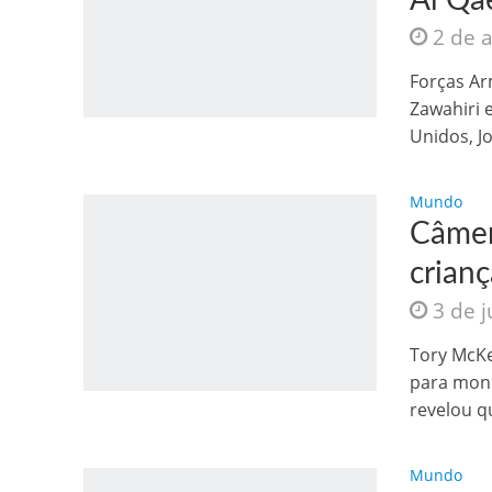
Al Qa
2 de 
Forças Ar
Zawahiri 
Unidos, Jo
Mundo
Câmer
crian
3 de 
Tory McKe
para moni
revelou q
Mundo