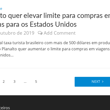
te
lto quer elevar limite para compras 
ns para os Estados Unidos
outubro de 2019
Add Comment
al taxa turista brasileiro com mais de 500 dólares em prod
o Planalto quer aumentar o limite para compras em viagens
nidos...
2
3
…
5
NEXT
ceiros