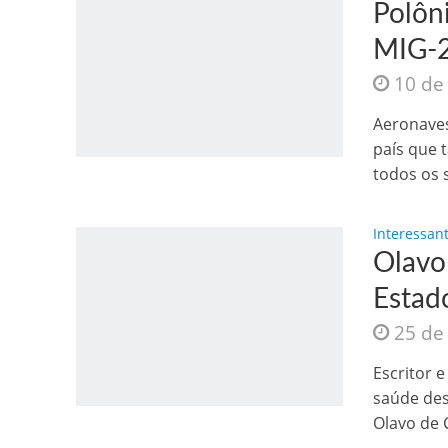
Polôni
MIG-2
10 de
Aeronaves
país que 
todos os s
Interessan
Olavo
Estad
25 de
Escritor 
saúde des
Olavo de C