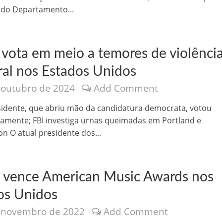
 do Departamento...
 vota em meio a temores de violênci
oral nos Estados Unidos
 outubro de 2024
Add Comment
o Kong ajudou o Imperador Dom Pedro I na Independência do Brasil
sidente, que abriu mão da candidatura democrata, votou
amente; FBI investiga urnas queimadas em Portland e
n O atual presidente dos...
a vence American Music Awards nos
os Unidos
 novembro de 2022
Add Comment