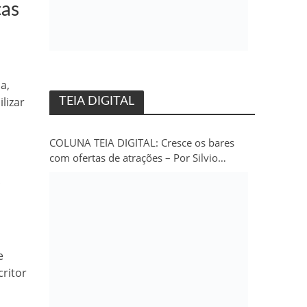
ças
a,
lizar
TEIA DIGITAL
COLUNA TEIA DIGITAL: Cresce os bares
com ofertas de atrações – Por Silvio
Persivo
s
e
critor