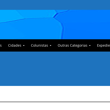
s
Cidades
Colunistas
Outras Categorias
Expedie
 Corajoso e a Anciã Marleninha na luta contra Bafoncinho e sua gangue