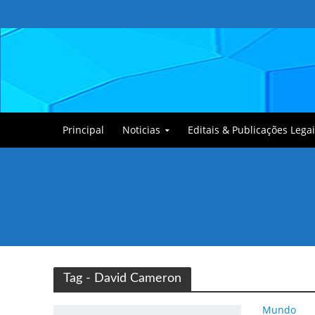
Principal
Noticias
Editais & Publicações Legai
Tullin, o Cãozinho
Tag - David Cameron
Mundo