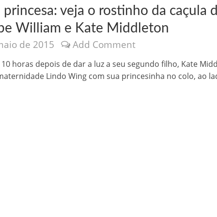
princesa: veja o rostinho da caçula 
ipe William e Kate Middleton
maio de 2015
Add Comment
10 horas depois de dar a luz a seu segundo filho, Kate Mid
maternidade Lindo Wing com sua princesinha no colo, ao la
nônima, Como usam o nome de Jesus para ganhar dinheiro
tlas intriga a Humanidade