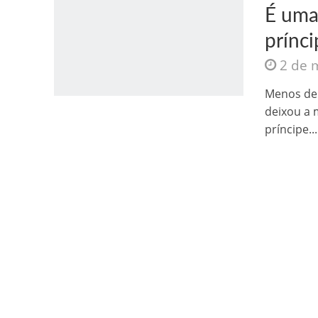
É uma 
prínc
2 de 
Menos de 
deixou a 
Jesus Sociedade A
príncipe...
INTRIGANTE: 3 I A