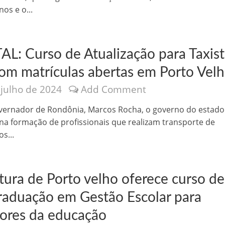
os e o...
AL: Curso de Atualização para Taxist
com matrículas abertas em Porto Vel
 julho de 2024
Add Comment
o Kong ajudou o Imperador Dom Pedro I na Independência do Brasil
vernador de Rondônia, Marcos Rocha, o governo do estad
 na formação de profissionais que realizam transporte de
s...
tura de Porto velho oferece curso de
raduação em Gestão Escolar para
dores da educação