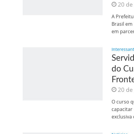
20 de
Os segredos não re
A Prefeit
Brasil em
em parcer
Interessan
Servi
do Cu
Fronte
FILME: Como um Mo
20 de
O curso q
capacitar
exclusiva 