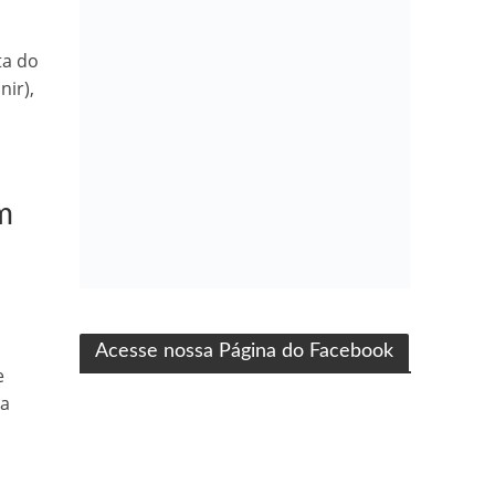
ta do
ir),
m
ma produção Folha Filmes
Acesse nossa Página do Facebook
e
ra