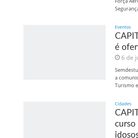
Força Aér
Segurança
Eventos
CAPIT
é ofe
6 de 
Semdestur
a comunid
Turismo e
Cidades
CAPIT
curso
idoso