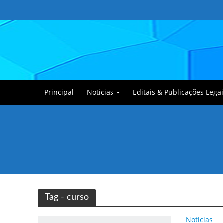
Principal
Noticias
Editais & Publicações Legai
Tullin, o Cãozinho
Tag - curso
Noticias