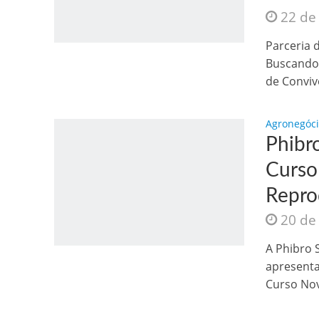
22 de
Parceria 
Buscando 
de Convivê
Agronegóc
Phibr
Curso
Repro
20 de
A Phibro 
apresenta
Curso Nov