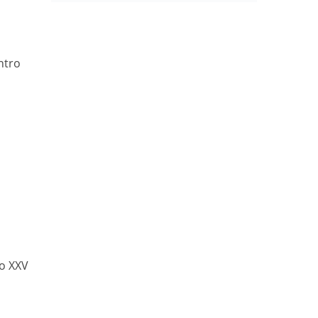
ntro
no XXV