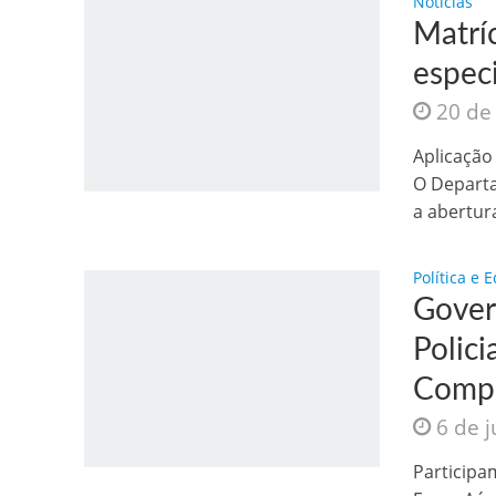
Noticias
Matríc
espec
20 de
Aplicação
O Departa
a abertura
Política e 
Gover
Polici
Compl
6 de 
Participa