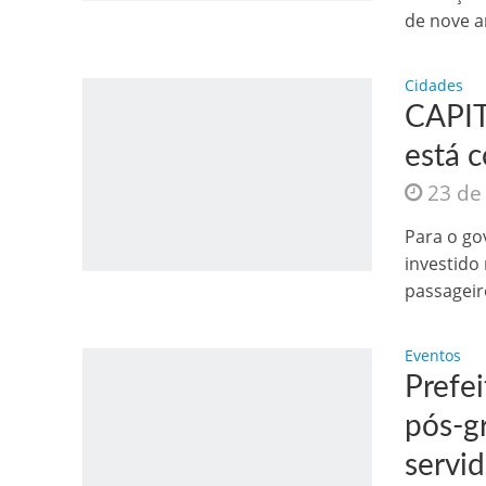
de nove an
Cidades
CAPIT
está 
23 de
Como o Cachorrinh
Para o go
investido
passageiro
Eventos
Prefei
pós-g
servi