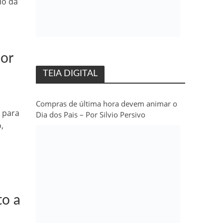
do da
or
TEIA DIGITAL
Compras de última hora devem animar o
 para
Dia dos Pais – Por Silvio Persivo
,
to a