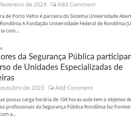
 fevereiro de 2024
Add Comment
velados do livro de apocalipse
ura de Porto Velho é parceira do Sistema Universidade Aber
 Rondônia A Fundação Universidade Federal de Rondônia (Un
ia com...
te
dores da Segurança Pública participa
rso de Unidades Especializadas de
iras
njolo salvou a vida de Flechinha, o bebe coelho – Vídeo em Português mais u
 outubro de 2023
Add Comment
ue possui carga horária de 104 horas-aula tem o objetivo d
 os profissionais da Segurança Pública Rondônia faz frontei
com a...