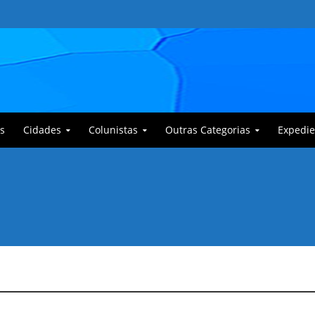
s
Cidades
Colunistas
Outras Categorias
Expedie
 Corajoso e a Anciã Marleninha na luta contra Bafoncinho e sua gangue