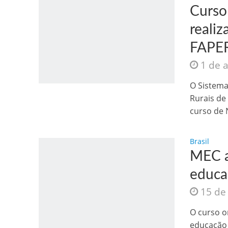
Curso
reali
FAPE
1 de 
Jesus Sociedade A
O Sistema
Rurais de
curso de N
Brasil
MEC a
educa
15 de
INTRIGANTE: 3 I A
O curso o
educação 