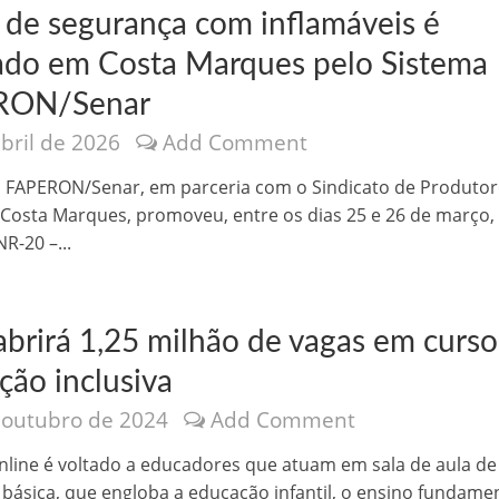
 de segurança com inflamáveis é
zado em Costa Marques pelo Sistema
RON/Senar
abril de 2026
Add Comment
nônima, Como usam o nome de Jesus para ganhar dinheiro
 FAPERON/Senar, em parceria com o Sindicato de Produtor
 Costa Marques, promoveu, entre os dias 25 e 26 de março,
R-20 –...
brirá 1,25 milhão de vagas em curso
ção inclusiva
 outubro de 2024
Add Comment
tlas intriga a Humanidade
nline é voltado a educadores que atuam em sala de aula de
básica, que engloba a educação infantil, o ensino fundame