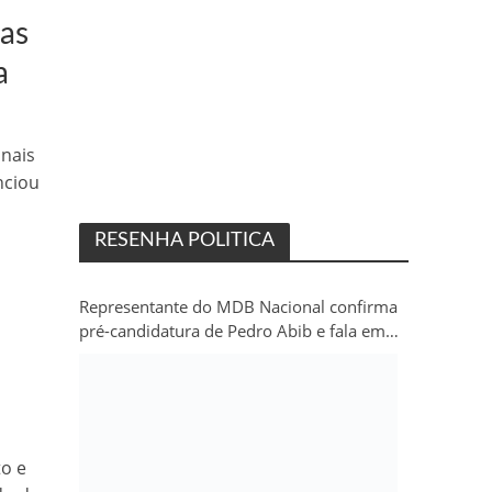
tas
a
onais
nciou
RESENHA POLITICA
Representante do MDB Nacional confirma
pré-candidatura de Pedro Abib e fala em
“sobrevida” do partido em Rondônia
to e