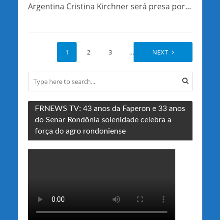
Argentina Cristina Kirchner será presa por...
1
2
3
…
15
NEXT
FRNEWS TV: 43 anos da Faperon e 33 anos
do Senar Rondônia solenidade celebra a
força do agro rondoniense