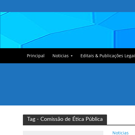
Principal
Noticias
Editais & Publicações Legai
Tullin, o Cãozinho
Tag - Comissão de Ética Pública
Noticias