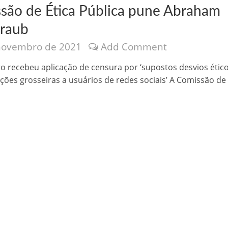
são de Ética Pública pune Abraham
raub
novembro de 2021
Add Comment
ro recebeu aplicação de censura por ‘supostos desvios étic
ções grosseiras a usuários de redes sociais’ A Comissão de
nônima, Como usam o nome de Jesus para ganhar dinheiro
tlas intriga a Humanidade