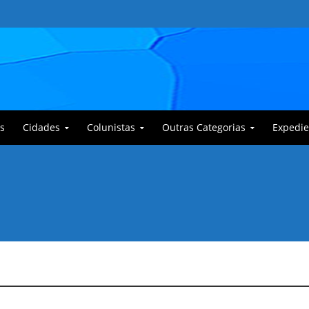
s
Cidades
Colunistas
Outras Categorias
Expedie
 Corajoso e a Anciã Marleninha na luta contra Bafoncinho e sua gangue