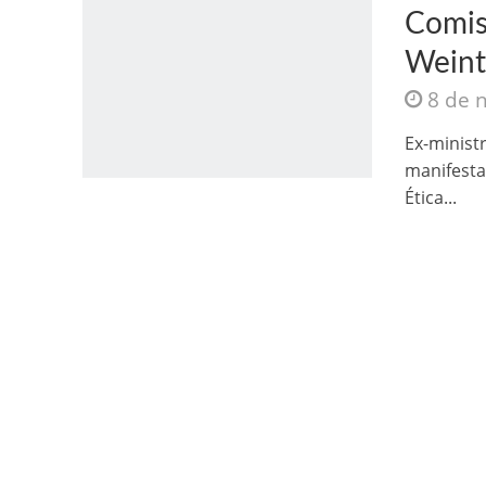
Comis
Weint
8 de 
Ex-minist
manifesta
Jesus Sociedade A
Ética...
INTRIGANTE: 3 I A