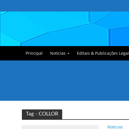
Principal
Noticias
Editais & Publicações Legai
Tullin, o Cãozinho
Tag - COLLOR
Noticias