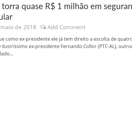
r torra quase R$ 1 milhão em segura
ular
 maio de 2018
Add Comment
ue como ex-presidente ele já tem direito a escolta de quatr
O ilustríssimo ex-presidente Fernando Collor (PTC-AL), outro
nônima, Como usam o nome de Jesus para ganhar dinheiro
lado...
tlas intriga a Humanidade