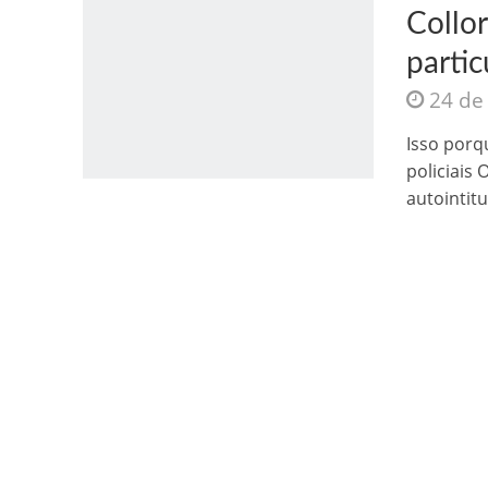
Collo
partic
24 de
Isso porq
policiais 
Jesus Sociedade A
autointitu
INTRIGANTE: 3 I A