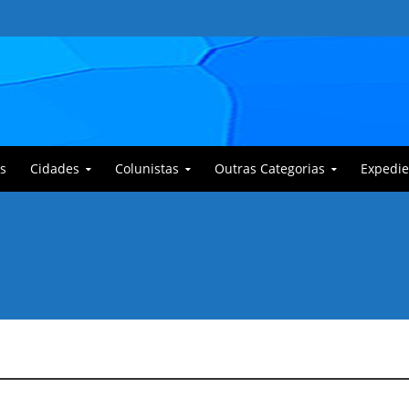
s
Cidades
Colunistas
Outras Categorias
Expedie
 Corajoso e a Anciã Marleninha na luta contra Bafoncinho e sua gangue