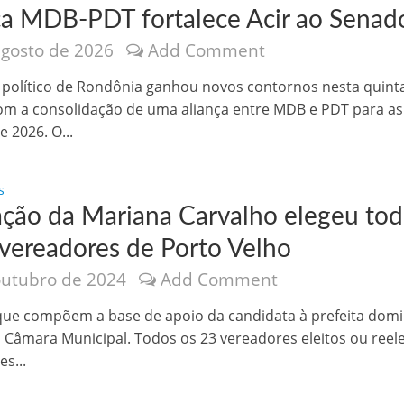
ça MDB-PDT fortalece Acir ao Senad
agosto de 2026
Add Comment
 político de Rondônia ganhou novos contornos nesta quint
 com a consolidação de uma aliança entre MDB e PDT para as
e 2026. O...
nônima, Como usam o nome de Jesus para ganhar dinheiro
s
ação da Mariana Carvalho elegeu to
 vereadores de Porto Velho
outubro de 2024
Add Comment
que compõem a base de apoio da candidata à prefeita domi
a Câmara Municipal. Todos os 23 vereadores eleitos ou reele
es...
tlas intriga a Humanidade