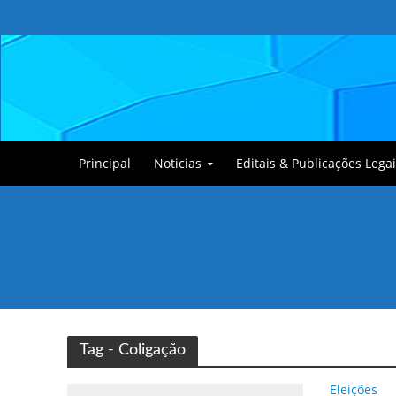
Principal
Noticias
Editais & Publicações Legai
Tullin, o Cãozinho
Tag - Coligação
Eleições