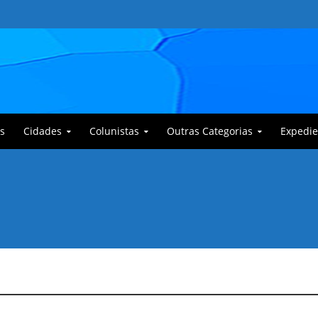
s
Cidades
Colunistas
Outras Categorias
Expedie
 Corajoso e a Anciã Marleninha na luta contra Bafoncinho e sua gangue