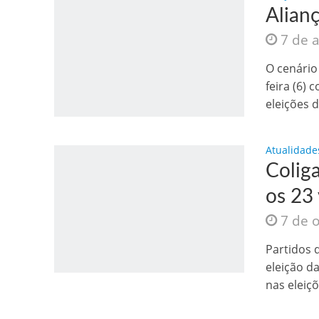
Alian
7 de 
O cenário
feira (6)
eleições d
Jesus Sociedade A
Atualidade
Colig
os 23
7 de 
Partidos 
eleição d
nas eleiçõ
INTRIGANTE: 3 I A