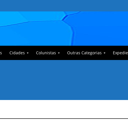
s
Cidades
Colunistas
Outras Categorias
Expedie
 Corajoso e a Anciã Marleninha na luta contra Bafoncinho e sua gangue