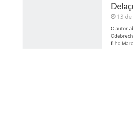
Delaç
13 de
O autor a
Odebrecht
filho Marc
Jesus Sociedade A
INTRIGANTE: 3 I A