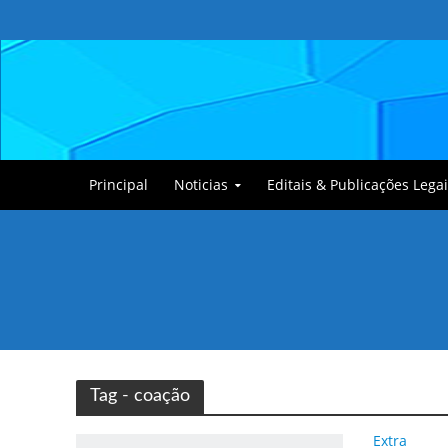
Principal
Noticias
Editais & Publicações Legai
Tullin, o Cãozinho
Tag - coação
Extra