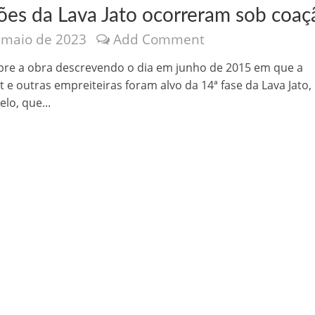
ões da Lava Jato ocorreram sob coaç
 maio de 2023
Add Comment
bre a obra descrevendo o dia em junho de 2015 em que a
 e outras empreiteiras foram alvo da 14ª fase da Lava Jato,
elo, que...
nônima, Como usam o nome de Jesus para ganhar dinheiro
tlas intriga a Humanidade