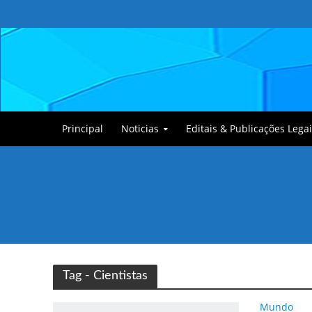
Principal
Noticias
Editais & Publicações Legai
Tullin, o Cãozinho
Tag - Cientistas
Mundo