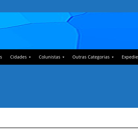
s
Cidades
Colunistas
Outras Categorias
Expedie
 Corajoso e a Anciã Marleninha na luta contra Bafoncinho e sua gangue