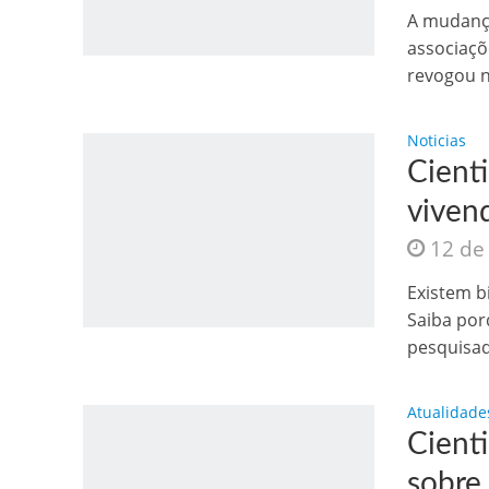
Os segredos não re
A mudança
associaçõ
revogou na
Noticias
Cient
viven
12 de
FILME: Como um Mo
Existem b
Saiba por
pesquisad
Atualidade
Cienti
sobre