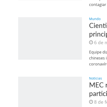
contagiar 
Mundo
Cient
princ
6 de 
Como o Cachorrinh
Equipe di
chineses 
coronavír
Noticias
MEC r
partic
8 de 