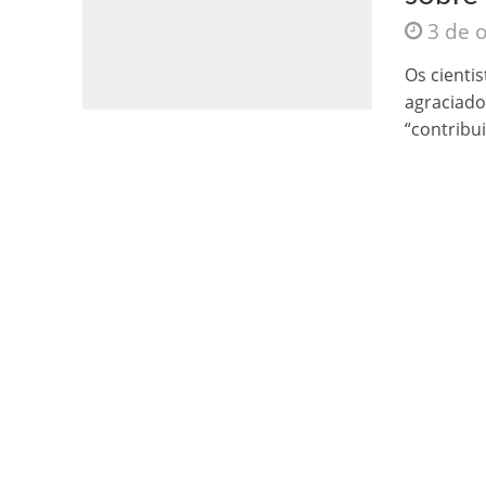
3 de 
Os cientis
agraciado
“contribui