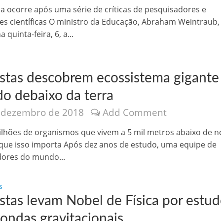
velados do livro de apocalipse
 ocorre após uma série de críticas de pesquisadores e
es científicas O ministro da Educação, Abraham Weintraub,
 quinta-feira, 6, a...
istas descobrem ecossistema gigante
do debaixo da terra
 dezembro de 2018
Add Comment
njolo salvou a vida de Flechinha, o bebe coelho – Vídeo em Português mais u
ilhões de organismos que vivem a 5 mil metros abaixo de n
que isso importa Após dez anos de estudo, uma equipe de
ores do mundo...
s
stas levam Nobel de Física por estu
 ondas gravitacionais