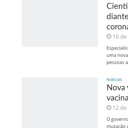
Cient
diant
coron
16 de
Jesus Sociedade A
Especialis
uma nova 
pessoas a.
Noticias
Nova v
vacina
12 de
INTRIGANTE: 3 I A
O governo
mutação d