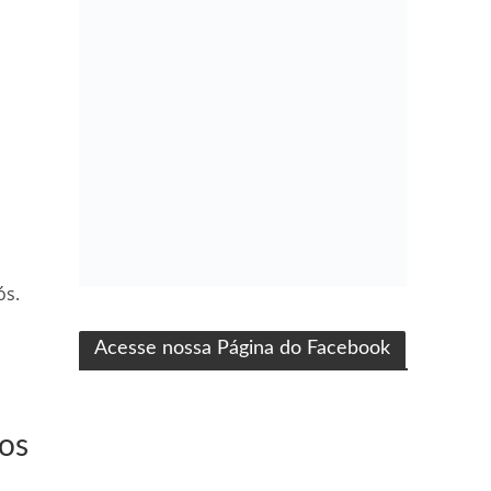
ma produção Folha Filmes
ós.
Acesse nossa Página do Facebook
dos