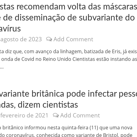
istas recomendam volta das máscara
e de disseminação de subvariante do
avírus
 agosto de 2023
Add Comment
nônima, Como usam o nome de Jesus para ganhar dinheiro
ta diz que, com avanço da linhagem, batizada de Eris, já exi
onda de Covid no Reino Unido Cientistas estão instando a
..
ariante britânica pode infectar pess
das, dizem cientistas
 fevereiro de 2021
Add Comment
tlas intriga a Humanidade
 britânico informou nesta quinta-feira (11) que uma nova
o coronavírus, conhecida como variante de Bristol, pode