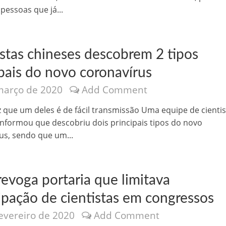
pessoas que já...
istas chineses descobrem 2 tipos
ipais do novo coronavírus
março de 2020
Add Comment
o Kong ajudou o Imperador Dom Pedro I na Independência do Brasil
z que um deles é de fácil transmissão Uma equipe de cienti
informou que descobriu dois principais tipos do novo
us, sendo que um...
evoga portaria que limitava
ipação de cientistas em congressos
fevereiro de 2020
Add Comment