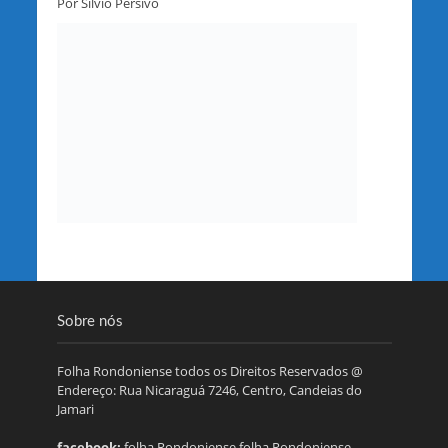
Por Silvio Persivo
Sobre nós
Folha Rondoniense todos os Direitos Reservados @
Endereço: Rua Nicaraguá 7246, Centro, Candeias do
Jamari
facebook:
folha Rondoniense.folha Rondoniense.