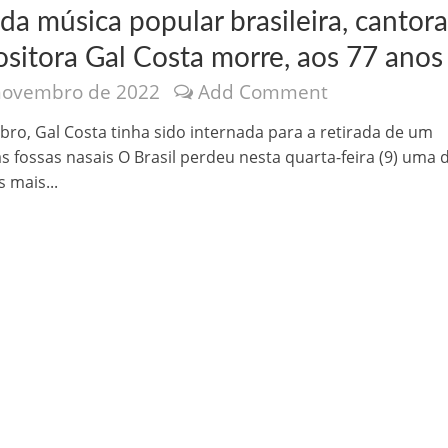
da música popular brasileira, cantora
sitora Gal Costa morre, aos 77 anos
novembro de 2022
Add Comment
ro, Gal Costa tinha sido internada para a retirada de um
s fossas nasais O Brasil perdeu nesta quarta-feira (9) uma 
nônima, Como usam o nome de Jesus para ganhar dinheiro
 mais...
tlas intriga a Humanidade