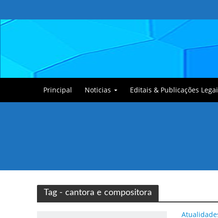
Principal
Noticias
Editais & Publicações Legai
Tullin, o Cãozinho
Tag - cantora e compositora
Atualidade