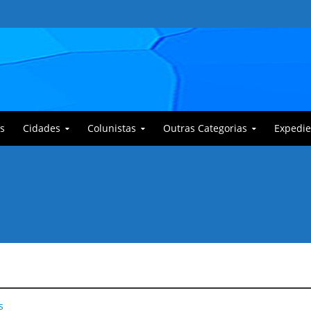
s
Cidades
Colunistas
Outras Categorias
Expedie
 Corajoso e a Anciã Marleninha na luta contra Bafoncinho e sua gangue
s