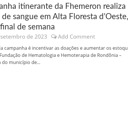
nha itinerante da Fhemeron realiza
 de sangue em Alta Floresta d’Oeste
 final de semana
 setembro de 2023
Add Comment
nônima, Como usam o nome de Jesus para ganhar dinheiro
da campanha é incentivar as doações e aumentar os estoqu
 Fundação de Hematologia e Hemoterapia de Rondônia –
do município de...
tlas intriga a Humanidade