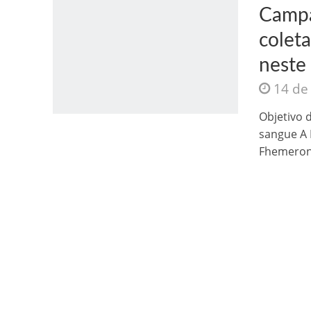
Campa
coleta
neste
14 de
Jesus Sociedade A
Objetivo 
sangue A
Fhemeron 
INTRIGANTE: 3 I A