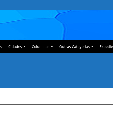
s
Cidades
Colunistas
Outras Categorias
Expedie
 Corajoso e a Anciã Marleninha na luta contra Bafoncinho e sua gangue