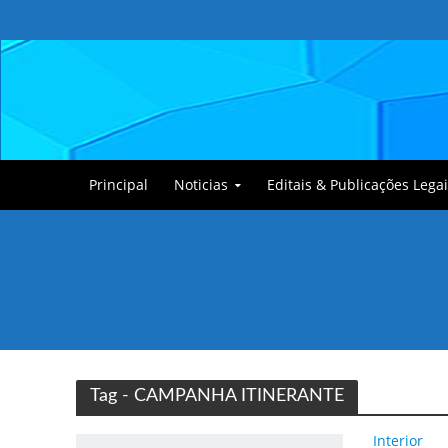
Principal
Noticias
Editais & Publicações Legai
Tullin, o Cãozinho
Tag - CAMPANHA ITINERANTE
Interior